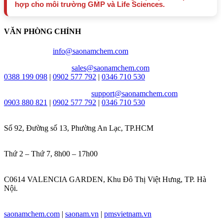
hợp cho môi trường GMP và Life Sciences.
VĂN PHÒNG CHÍNH
Email chung:
info@saonamchem.com
Tư vấn & báo giá:
sales@saonamchem.com
0388 199 098
|
0902 577 792
|
0346 710 530
Kỹ Thuật hỗ trợ nhanh:
support@saonamchem.com
0
903 880 821
|
0902 577 792
|
0346 710 530
Địa chỉ:
Số 92, Đường số 13, Phường An Lạc, TP.HCM
Thời gian làm việc:
Thứ 2 – Thứ 7, 8h00 – 17h00
VĂN PHÒNG HÀ NỘI:
C0614 VALENCIA GARDEN, Khu Đô Thị Việt Hưng, TP. Hà
Nội.
Website:
saonamchem.com
|
saonam.vn
|
pmsvietnam.vn