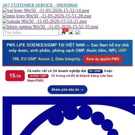
24/7 CUSTOMER SERVICE - 0903938641
0
PMS LIFE SCIENCES/GMP TẠI VIỆT NAM
— Sao Nam hỗ trợ nhà
máy dược, sinh phẩm, phòng sạch GMP, thuốc tiêm, WFI,
USP
788, EU GMP Annex 1, Data Integrity
.
Xem ủy quyền PMS
Cả nước chỉ có 24 doanh nghiệp đạt
hoặc
EU-GMP
15
.
15 trong số đó là khách hàng của Sao
/24
JAPAN-GMP
Nam/PMS.
Khám phá dấu ấn →