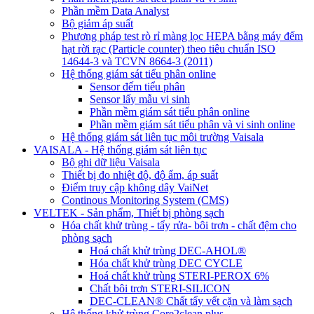
Phần mềm Data Analyst
Bộ giảm áp suất
Phương pháp test rò rỉ màng lọc HEPA bằng máy đếm
hạt rời rạc (Particle counter) theo tiêu chuẩn ISO
14644-3 và TCVN 8664-3 (2011)
Hệ thống giám sát tiểu phân online
Sensor đếm tiểu phân
Sensor lấy mẫu vi sinh
Phần mềm giám sát tiểu phân online
Phần mềm giám sát tiểu phân và vi sinh online
Hệ thống giám sát liên tục môi trường Vaisala
VAISALA - Hệ thống giám sát liên tục
Bộ ghi dữ liệu Vaisala
Thiết bị đo nhiệt độ, độ ẩm, áp suất
Điểm truy cập không dây VaiNet
Continous Monitoring System (CMS)
VELTEK - Sản phẩm, Thiết bị phòng sạch
Hóa chất khử trùng - tẩy rửa- bôi trơn - chất đệm cho
phòng sạch
Hoá chất khử trùng DEC-AHOL®
Hóa chất khử trùng DEC CYCLE
Hoá chất khử trùng STERI-PEROX 6%
Chất bôi trơn STERI-SILICON
DEC-CLEAN® Chất tẩy vết cặn và làm sạch
Hệ thống khử trùng Core2clean plus