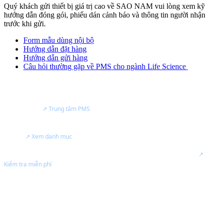
Quý khách gửi thiết bị giá trị cao về SAO NAM vui lòng xem kỹ
hướng dẫn đóng gói, phiếu dán cảnh báo và thông tin người nhận
trước khi gửi.
Form mẫu dùng nội bộ
Hướng dẫn đặt hàng
Hướng dẫn gửi hàng
Câu hỏi thường gặp về PMS cho ngành Life Science
NĂNG LỰC
Đại lý bán hàng & trung tâm dịch vụ của
Particle Measuring Systems
tại Việt Nam.
↗ Trung tâm PMS
Tư vấn thiết bị đo tiểu phân, giám sát phòng sạch và kiểm soát nhiễm
khuẩn.
↗ Xem danh mục
Hiệu chuẩn, kiểm tra, bảo trì thiết bị PMS
Ủy quyền - Chính Hãng
.
↗
Kiểm tra miễn phí
Hỗ trợ hồ sơ kỹ thuật cho nhà máy GMP, EU-GMP, ISO và phòng sạch.
Tư vấn giải pháp theo nhu cầu QA/QC, sản xuất, bảo trì và phòng sạch.