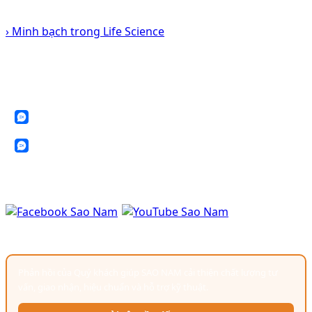
● Authorized by Particle Measuring Systems
› Minh bạch trong Life Science
KẾT NỐI VỚI CHÚNG TÔI
SAO NAM luôn sẵn sàng hỗ trợ Quý khách về thiết bị, dịch vụ kỹ thuật và
giải pháp phòng sạch.
Zalo: 0388 199 098
Zalo: 0902 577 792
✉ sales@saonamchem.com
GÓP Ý & ĐÁNH GIÁ
Phản hồi của Quý khách giúp SAO NAM cải thiện chất lượng tư
vấn, giao nhận, hiệu chuẩn và hỗ trợ kỹ thuật.