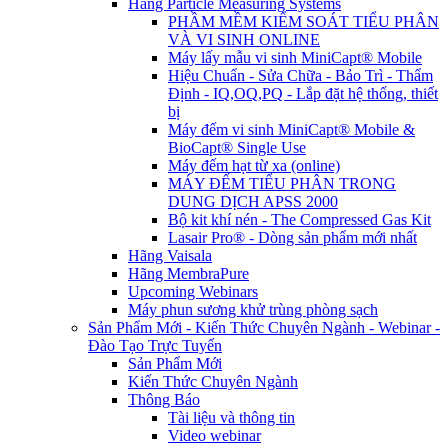
Hãng Particle Measuring Systems
PHẦM MỀM KIỂM SOÁT TIỂU PHÂN
VÀ VI SINH ONLINE
Máy lấy mẫu vi sinh MiniCapt® Mobile
Hiệu Chuẩn - Sửa Chữa - Bảo Trì - Thẩm
Định - IQ,OQ,PQ - Lắp đặt hệ thống, thiết
bị
Máy đếm vi sinh MiniCapt® Mobile &
BioCapt® Single Use
Máy đếm hạt từ xa (online)
MÁY ĐẾM TIỂU PHÂN TRONG
DUNG DỊCH APSS 2000
Bộ kit khí nén - The Compressed Gas Kit
Lasair Pro® - Dòng sản phẩm mới nhất
Hãng Vaisala
Hãng MembraPure
Upcoming Webinars
Máy phun sương khử trùng phòng sạch
Sản Phẩm Mới - Kiến Thức Chuyên Ngành - Webinar -
Đào Tạo Trực Tuyến
Sản Phẩm Mới
Kiến Thức Chuyên Ngành
Thông Báo
Tài liệu và thông tin
Video webinar