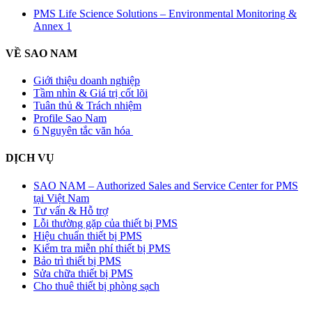
PMS Life Science Solutions – Environmental Monitoring &
Annex 1
VỀ SAO NAM
Giới thiệu doanh nghiệp
Tầm nhìn & Giá trị cốt lõi
Tuân thủ & Trách nhiệm
Profile Sao Nam
6 Nguyên tắc văn hóa
DỊCH VỤ
SAO NAM – Authorized Sales and Service Center for PMS
tại Việt Nam
Tư vấn & Hỗ trợ
Lỗi thường gặp của thiết bị PMS
Hiệu chuẩn thiết bị PMS
Kiểm tra miễn phí thiết bị PMS
Bảo trì thiết bị PMS
Sửa chữa thiết bị PMS
Cho thuê thiết bị phòng sạch
Sự KIỆN & WEBINAR