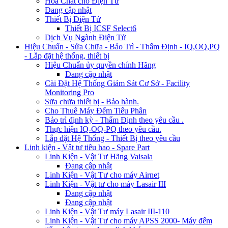
Hóa Chất cho Điện Tử
Đang cập nhật
Thiết Bị Điện Tử
Thiết Bị ICSF Select6
Dịch Vụ Ngành Điện Tử
Hiệu Chuẩn - Sửa Chữa - Bảo Trì - Thẩm Định - IQ,OQ,PQ
- Lắp đặt hệ thống, thiết bị
Hiệu Chuẩn ủy quyền chính Hãng
Đang cập nhật
Cài Đặt Hệ Thống Giám Sát Cơ Sở - Facility
Monitoring Pro
Sữa chữa thiết bị - Bảo hành.
Cho Thuê Máy Đếm Tiểu Phân
Bảo trì định kỳ - Thẩm Định theo yêu cầu .
Thực hiện IQ-OQ-PQ theo yêu cầu.
Lắp đặt Hệ Thống - Thiết Bị theo yêu cầu
Linh kiện - Vật tư tiêu hao - Spare Part
Linh Kiện - Vật Tư Hãng Vaisala
Đang cập nhật
Linh Kiện - Vật Tư cho máy Airnet
Linh Kiện - Vật tư cho máy Lasair III
Đang cập nhật
Đang cập nhật
Linh Kiện - Vật Tư máy Lasair III-110
Linh Kiện - Vật Tư cho máy APSS 2000- Máy đếm