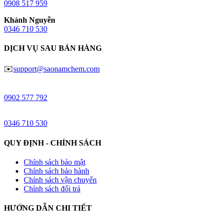
0908 517 959
Khánh Nguyễn
0346 710 530
DỊCH VỤ SAU BÁN HÀNG
✉️
support@saonamchem.com
Đào Võ
0902 577 792
Khánh Nguyễn
0346 710 530
QUY ĐỊNH - CHÍNH SÁCH
Chính sách bảo mật
Chính sách bảo hành
Chính sách vận chuyển
Chính sách đổi trả
HƯỚNG DẪN CHI TIẾT