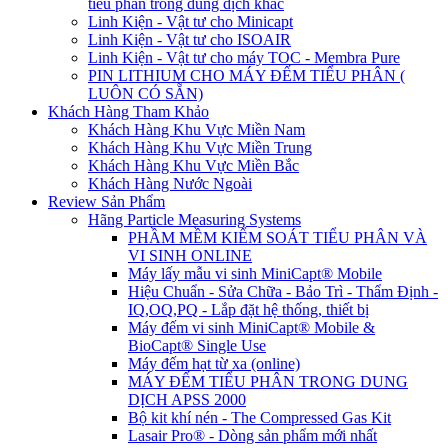
tiểu phân trong dung dịch khác
Linh Kiện - Vật tư cho Minicapt
Linh Kiện - Vật tư cho ISOAIR
Linh Kiện - Vật tư cho máy TOC - Membra Pure
PIN LITHIUM CHO MÁY ĐẾM TIỂU PHÂN (
LUÔN CÓ SẴN)
Khách Hàng Tham Khảo
Khách Hàng Khu Vực Miền Nam
Khách Hàng Khu Vực Miền Trung
Khách Hàng Khu Vực Miền Bắc
Khách Hàng Nước Ngoài
Review Sản Phẩm
Hãng Particle Measuring Systems
PHẦM MỀM KIỂM SOÁT TIỂU PHÂN VÀ
VI SINH ONLINE
Máy lấy mẫu vi sinh MiniCapt® Mobile
Hiệu Chuẩn - Sửa Chữa - Bảo Trì - Thẩm Định -
IQ,OQ,PQ - Lắp đặt hệ thống, thiết bị
Máy đếm vi sinh MiniCapt® Mobile &
BioCapt® Single Use
Máy đếm hạt từ xa (online)
MÁY ĐẾM TIỂU PHÂN TRONG DUNG
DỊCH APSS 2000
Bộ kit khí nén - The Compressed Gas Kit
Lasair Pro® - Dòng sản phẩm mới nhất