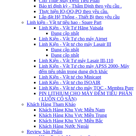
Cho Thuê Máy Đếm Tiểu Phân
Bảo trì định kỳ - Thẩm Định theo yêu cầu .
Thực hiện IQ-OQ-PQ theo yêu cầu.
Lắp đặt Hệ Thống - Thiết Bị theo yêu cầu
Linh kiện - Vật tư tiêu hao - Spare Part
Linh Kiện - Vật Tư Hãng Vaisala
Đang cập nhật
Linh Kiện - Vật Tư cho máy Airnet
Linh Kiện - Vật tư cho máy Lasair III
Đang cập nhật
Đang cập nhật
Linh Kiện - Vật Tư máy Lasair III-110
Linh Kiện - Vật Tư cho máy APSS 2000- Máy
đếm tiểu phân trong dung dịch khác
Linh Kiện - Vật tư cho Minicapt
Linh Kiện - Vật tư cho ISOAIR
Linh Kiện - Vật tư cho máy TOC - Membra Pure
PIN LITHIUM CHO MÁY ĐẾM TIỂU PHÂN
( LUÔN CÓ SẴN)
Khách Hàng Tham Khảo
Khách Hàng Khu Vực Miền Nam
Khách Hàng Khu Vực Miền Trung
Khách Hàng Khu Vực Miền Bắc
Khách Hàng Nước Ngoài
Review Sản Phẩm