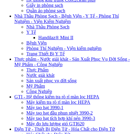
Giấy in phòng sạch
Quần áo phòng sạch
Nhà Thầu Phòng Sạch - Bệnh Viện - Y Tế - Phòng Thí
Nghiệm - Viện Kiểm Nghiệm
Nhà Thầu Phòng Sạch
Y Tế
Handilaz® Mini II
Bệnh Viện
Phòng Thí Nghiệm - Viện kiểm nghiệm
Trang Thiết Bị Y Tế
Thực phẩm - Nước giải khát - Sản Xuất Phục Vụ Đời Sống -
Mỹ Phẩm - Công Nghiệp
Thực Phẩm
Nước giải khát
Sản xuất phục vụ đời sống
Mỹ Phẩm
Công Nghiệp
GTI - Hệ thống kiểm tra rò rỉ màn lọc HEPA
Máy kiểm tra rò rỉ màn lọc HEPA
Máy tạo hạt 3990-1
Máy tạo hạt đầu phun nhiệt 3990-2
Máy tạo hạt tích hợp khí nén 3990-3
Máy đo lưu lượng gió GTI620
Điện Tử - Thiết Bị Điện Tử - Hóa Chất cho Điện Tử