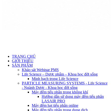
TRANG CHỦ
GIỚI THIỆU
SẢN PHẨM
Khảo sát Webinar PMS
Life Science – Dược phẩm – Khoa học đời sống
Minh bạch trong Life Science
PARTICLE MEASURING SYSTEMS - Life Science
- Ngành Dược - Khoa học đời sống
Máy đếm tiểu phân trong không khí
Hướng dẫn sử dụng máy đếm tiểu phân
LASAIR PRO
Máy đếm hạt tiểu phân online
Máy đếm tiểu phân trong dung dịch