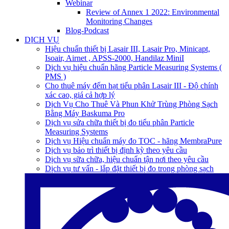
Webinar
Review of Annex 1 2022: Environmental
Monitoring Changes
Blog-Podcast
DỊCH VỤ
Hiệu chuẩn thiết bị Lasair III, Lasair Pro, Minicapt,
Isoair, Airnet , APSS-2000, Handilaz MiniI
Dịch vụ hiệu chuẩn hãng Particle Measuring Systems (
PMS )
Cho thuê máy đếm hạt tiểu phân Lasair III - Độ chính
xác cao, giá cả hợp lý
Dịch Vụ Cho Thuê Và Phun Khử Trùng Phòng Sạch
Bằng Máy Baskuma Pro
Dịch vụ sửa chữa thiết bị đo tiểu phân Particle
Measuring Systems
Dịch vụ Hiệu chuẩn máy đo TOC - hãng MembraPure
Dịch vụ bảo trì thiết bị định kỳ theo yêu cầu
Dịch vụ sữa chữa, hiệu chuẩn tận nơi theo yêu cầu
Dịch vụ tư vấn - lắp đặt thiết bị đo trong phòng sạch