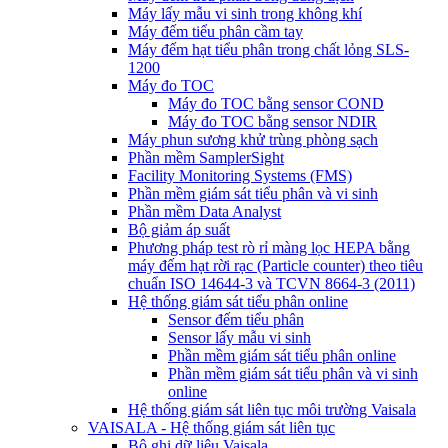
Máy lấy mẫu vi sinh trong không khí
Máy đếm tiểu phân cầm tay
Máy đếm hạt tiểu phân trong chất lỏng SLS-
1200
Máy đo TOC
Máy đo TOC bằng sensor COND
Máy đo TOC bằng sensor NDIR
Máy phun sương khử trùng phòng sạch
Phần mềm SamplerSight
Facility Monitoring Systems (FMS)
Phần mềm giám sát tiểu phân và vi sinh
Phần mềm Data Analyst
Bộ giảm áp suất
Phương pháp test rò rỉ màng lọc HEPA bằng
máy đếm hạt rời rạc (Particle counter) theo tiêu
chuẩn ISO 14644-3 và TCVN 8664-3 (2011)
Hệ thống giám sát tiểu phân online
Sensor đếm tiểu phân
Sensor lấy mẫu vi sinh
Phần mềm giám sát tiểu phân online
Phần mềm giám sát tiểu phân và vi sinh
online
Hệ thống giám sát liên tục môi trường Vaisala
VAISALA - Hệ thống giám sát liên tục
Bộ ghi dữ liệu Vaisala