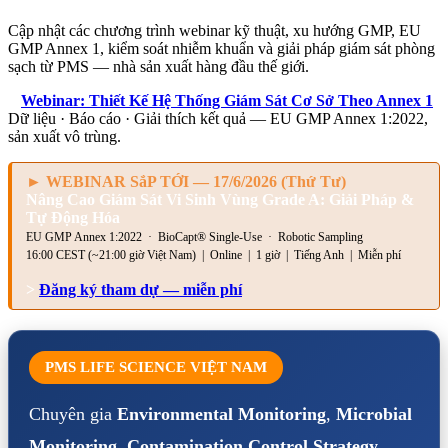
Cập nhật các chương trình webinar kỹ thuật, xu hướng GMP, EU
GMP Annex 1, kiểm soát nhiễm khuẩn và giải pháp giám sát phòng
sạch từ PMS — nhà sản xuất hàng đầu thế giới.
>
Webinar: Thiết Kế Hệ Thống Giám Sát Cơ Sở Theo Annex 1
Dữ liệu · Báo cáo · Giải thích kết quả — EU GMP Annex 1:2022,
sản xuất vô trùng.
► WEBINAR SắP TỚI — 17/6/2026 (Thứ Tư)
Nâng Cao Giám Sát Vi Sinh Vùng Grade A: Giải Pháp &
Tự Động Hóa
EU GMP Annex 1:2022 · BioCapt® Single-Use · Robotic Sampling
16:00 CEST (~21:00 giờ Việt Nam) | Online | 1 giờ | Tiếng Anh | Miễn phí
>
Đăng ký tham dự — miễn phí
PMS LIFE SCIENCE VIỆT NAM
Chuyên gia
Environmental Monitoring
,
Microbial
Monitoring
,
Contamination Control Strategy