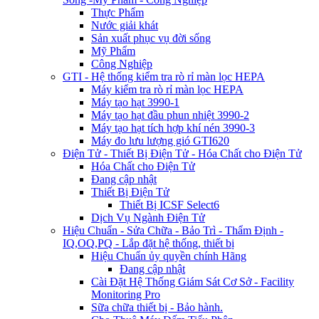
Thực Phẩm
Nước giải khát
Sản xuất phục vụ đời sống
Mỹ Phẩm
Công Nghiệp
GTI - Hệ thống kiểm tra rò rỉ màn lọc HEPA
Máy kiểm tra rò rỉ màn lọc HEPA
Máy tạo hạt 3990-1
Máy tạo hạt đầu phun nhiệt 3990-2
Máy tạo hạt tích hợp khí nén 3990-3
Máy đo lưu lượng gió GTI620
Điện Tử - Thiết Bị Điện Tử - Hóa Chất cho Điện Tử
Hóa Chất cho Điện Tử
Đang cập nhật
Thiết Bị Điện Tử
Thiết Bị ICSF Select6
Dịch Vụ Ngành Điện Tử
Hiệu Chuẩn - Sửa Chữa - Bảo Trì - Thẩm Định -
IQ,OQ,PQ - Lắp đặt hệ thống, thiết bị
Hiệu Chuẩn ủy quyền chính Hãng
Đang cập nhật
Cài Đặt Hệ Thống Giám Sát Cơ Sở - Facility
Monitoring Pro
Sữa chữa thiết bị - Bảo hành.