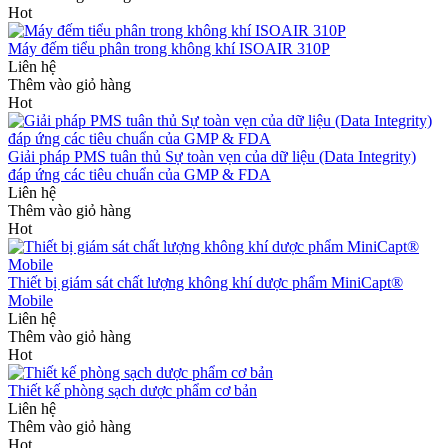
Hot
Máy đếm tiểu phân trong không khí ISOAIR 310P
Liên hệ
Thêm vào giỏ hàng
Hot
Giải pháp PMS tuân thủ Sự toàn vẹn của dữ liệu (Data Integrity)
đáp ứng các tiêu chuẩn của GMP & FDA
Liên hệ
Thêm vào giỏ hàng
Hot
Thiết bị giám sát chất lượng không khí dược phẩm MiniCapt®
Mobile
Liên hệ
Thêm vào giỏ hàng
Hot
Thiết kế phòng sạch dược phẩm cơ bản
Liên hệ
Thêm vào giỏ hàng
Hot