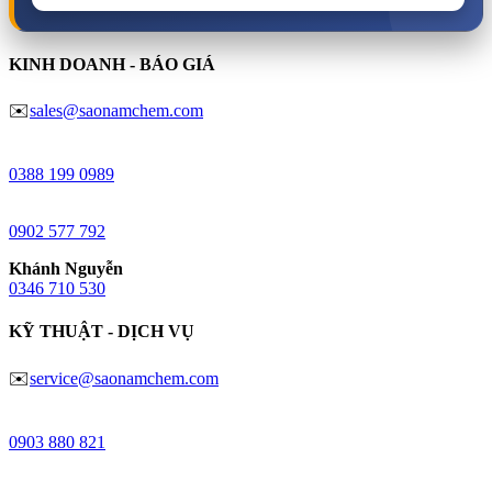
KINH DOANH - BÁO GIÁ
✉️
sales@saonamchem.com
Minh Châu
0388 199 098
9
Anh Đào
0902 577 792
Khánh Nguyễn
0346 710 530
KỸ THUẬT - DỊCH VỤ
✉️
service@saonamchem.com
Ngô Trung
0
903 880 821
Huy Lâm