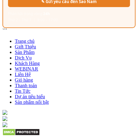
✎ Gửi yêu cầu đến Sao Nam
Phản hồi trong vòng
24h
Thứ 2 – Thứ 7 | 8:00 – 17:00
```
Trang chủ
Giới Thiệu
Sản Phẩm
Dịch Vụ
Khách Hàng
WEBINAR
Liên Hệ
Giỏ hàng
Thanh toán
Tin Tức
Dự án tiêu biểu
Sản phẩm nổi bật