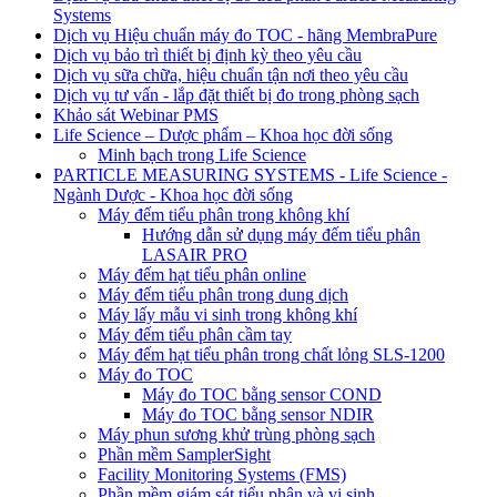
Systems
Dịch vụ Hiệu chuẩn máy đo TOC - hãng MembraPure
Dịch vụ bảo trì thiết bị định kỳ theo yêu cầu
Dịch vụ sữa chữa, hiệu chuẩn tận nơi theo yêu cầu
Dịch vụ tư vấn - lắp đặt thiết bị đo trong phòng sạch
Khảo sát Webinar PMS
Life Science – Dược phẩm – Khoa học đời sống
Minh bạch trong Life Science
PARTICLE MEASURING SYSTEMS - Life Science -
Ngành Dược - Khoa học đời sống
Máy đếm tiểu phân trong không khí
Hướng dẫn sử dụng máy đếm tiểu phân
LASAIR PRO
Máy đếm hạt tiểu phân online
Máy đếm tiểu phân trong dung dịch
Máy lấy mẫu vi sinh trong không khí
Máy đếm tiểu phân cầm tay
Máy đếm hạt tiểu phân trong chất lỏng SLS-1200
Máy đo TOC
Máy đo TOC bằng sensor COND
Máy đo TOC bằng sensor NDIR
Máy phun sương khử trùng phòng sạch
Phần mềm SamplerSight
Facility Monitoring Systems (FMS)
Phần mềm giám sát tiểu phân và vi sinh