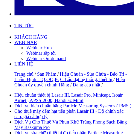
TIN TỨC
KHÁCH HÀNG
WEBINAR
Webinar Hub
Webinar sắp tới
Webinar On-demand
LIÊN HỆ
Trang chủ
/
Sản Phẩm
/
Hiệu Chuẩn - Sửa Chữa - Bảo Trì -
Thẩm Định - IQ,OQ,PQ - Lắp đặt hệ thống, thiết bị
/
Hiệu
Chuẩn ủy quyền chính Hãng
/
Đang cập nhật
/
Hiệu chuẩn thiết bị Lasair III, Lasair Pro, Minicapt, Isoair,
Airnet , APSS-2000, Handilaz MiniI
Dịch vụ hiệu chuẩn hãng Particle Measuring Systems ( PMS )
Cho thuê máy đếm hạt tiểu phân Lasair III - Độ chính xác
cao, giá cả hợp lý
Dịch Vụ Cho Thuê Và Phun Khử Trùng Phòng Sạch Bằng
Máy Baskuma Pro
Dịch vụ sửa chữa thiết bị đo tiểu phân Particle Measuring