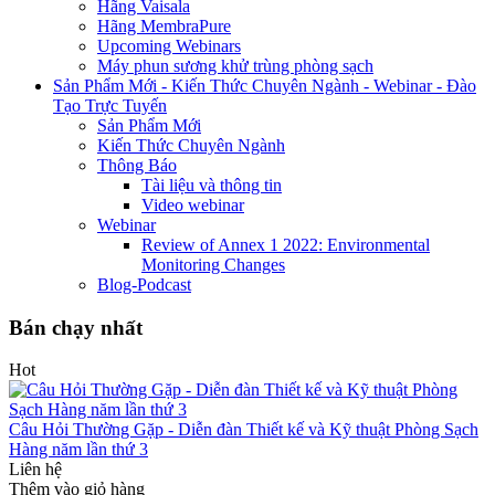
Hãng Vaisala
Hãng MembraPure
Upcoming Webinars
Máy phun sương khử trùng phòng sạch
Sản Phẩm Mới - Kiến Thức Chuyên Ngành - Webinar - Đào
Tạo Trực Tuyến
Sản Phẩm Mới
Kiến Thức Chuyên Ngành
Thông Báo
Tài liệu và thông tin
Video webinar
Webinar
Review of Annex 1 2022: Environmental
Monitoring Changes
Blog-Podcast
Bán chạy nhất
Hot
Câu Hỏi Thường Gặp - Diễn đàn Thiết kế và Kỹ thuật Phòng Sạch
Hàng năm lần thứ 3
Liên hệ
Thêm vào giỏ hàng