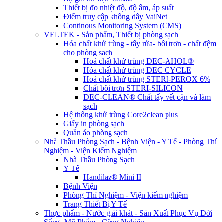
Thiết bị đo nhiệt độ, độ ẩm, áp suất
Điểm truy cập không dây VaiNet
Continous Monitoring System (CMS)
VELTEK - Sản phẩm, Thiết bị phòng sạch
Hóa chất khử trùng - tẩy rửa- bôi trơn - chất đệm
cho phòng sạch
Hoá chất khử trùng DEC-AHOL®
Hóa chất khử trùng DEC CYCLE
Hoá chất khử trùng STERI-PEROX 6%
Chất bôi trơn STERI-SILICON
DEC-CLEAN® Chất tẩy vết cặn và làm
sạch
Hệ thống khử trùng Core2clean plus
Giấy in phòng sạch
Quần áo phòng sạch
Nhà Thầu Phòng Sạch - Bệnh Viện - Y Tế - Phòng Thí
Nghiệm - Viện Kiểm Nghiệm
Nhà Thầu Phòng Sạch
Y Tế
Handilaz® Mini II
Bệnh Viện
Phòng Thí Nghiệm - Viện kiểm nghiệm
Trang Thiết Bị Y Tế
Thực phẩm - Nước giải khát - Sản Xuất Phục Vụ Đời
Sống -Mỹ Phẩm - Công Nghiệp