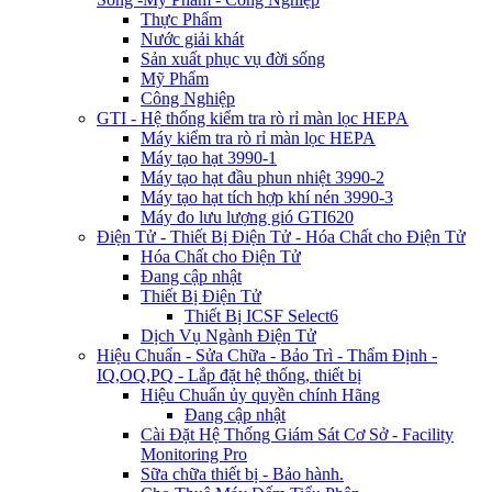
Thực Phẩm
Nước giải khát
Sản xuất phục vụ đời sống
Mỹ Phẩm
Công Nghiệp
GTI - Hệ thống kiểm tra rò rỉ màn lọc HEPA
Máy kiểm tra rò rỉ màn lọc HEPA
Máy tạo hạt 3990-1
Máy tạo hạt đầu phun nhiệt 3990-2
Máy tạo hạt tích hợp khí nén 3990-3
Máy đo lưu lượng gió GTI620
Điện Tử - Thiết Bị Điện Tử - Hóa Chất cho Điện Tử
Hóa Chất cho Điện Tử
Đang cập nhật
Thiết Bị Điện Tử
Thiết Bị ICSF Select6
Dịch Vụ Ngành Điện Tử
Hiệu Chuẩn - Sửa Chữa - Bảo Trì - Thẩm Định -
IQ,OQ,PQ - Lắp đặt hệ thống, thiết bị
Hiệu Chuẩn ủy quyền chính Hãng
Đang cập nhật
Cài Đặt Hệ Thống Giám Sát Cơ Sở - Facility
Monitoring Pro
Sữa chữa thiết bị - Bảo hành.