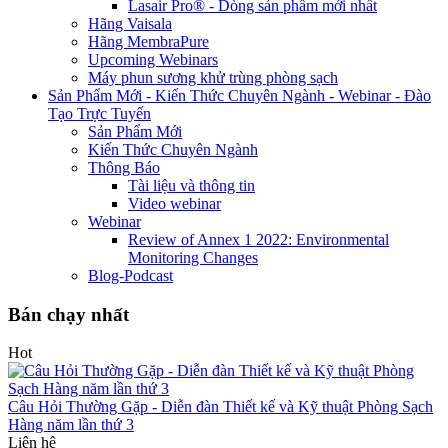
Lasair Pro® - Dòng sản phẩm mới nhất
Hãng Vaisala
Hãng MembraPure
Upcoming Webinars
Máy phun sương khử trùng phòng sạch
Sản Phẩm Mới - Kiến Thức Chuyên Ngành - Webinar - Đào
Tạo Trực Tuyến
Sản Phẩm Mới
Kiến Thức Chuyên Ngành
Thông Báo
Tài liệu và thông tin
Video webinar
Webinar
Review of Annex 1 2022: Environmental
Monitoring Changes
Blog-Podcast
Bán chạy nhất
Hot
Câu Hỏi Thường Gặp - Diễn đàn Thiết kế và Kỹ thuật Phòng Sạch
Hàng năm lần thứ 3
Liên hệ