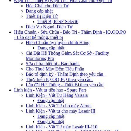
Điện Tử - Thiết Bị Điện Tử - Hóa Chất cho Điện Tử
Hóa Chất cho Điện Tử
Đang cập nhật
Thiết Bị Điện Tử
Thiết Bị ICSF Select6
Dịch Vụ Ngành Điện Tử
Hiệu Chuẩn - Sửa Chữa - Bảo Trì - Thẩm Định - IQ,OQ,PQ
- Lắp đặt hệ thống, thiết bị
Hiệu Chuẩn ủy quyền chính Hãng
Đang cập nhật
Cài Đặt Hệ Thống Giám Sát Cơ Sở - Facility
Monitoring Pro
Sữa chữa thiết bị - Bảo hành.
Cho Thuê Máy Đếm Tiểu Phân
Bảo trì định kỳ - Thẩm Định theo yêu cầu .
Thực hiện IQ-OQ-PQ theo yêu cầu.
Lắp đặt Hệ Thống - Thiết Bị theo yêu cầu
Linh kiện - Vật tư tiêu hao - Spare Part
Linh Kiện - Vật Tư Hãng Vaisala
Đang cập nhật
Linh Kiện - Vật Tư cho máy Airnet
Linh Kiện - Vật tư cho máy Lasair III
Đang cập nhật
Đang cập nhật
Linh Kiện - Vật Tư máy Lasair III-110