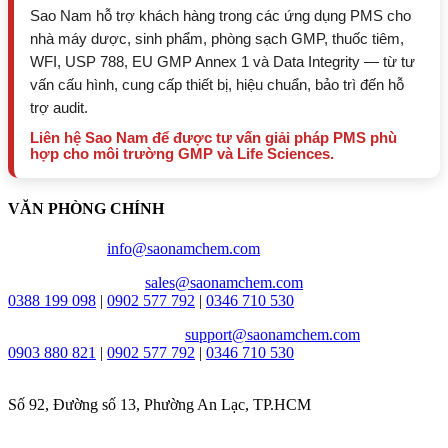
Sao Nam hỗ trợ khách hàng trong các ứng dụng PMS cho
nhà máy dược, sinh phẩm, phòng sạch GMP, thuốc tiêm,
WFI, USP 788, EU GMP Annex 1 và Data Integrity — từ tư
vấn cấu hình, cung cấp thiết bị, hiệu chuẩn, bảo trì đến hỗ
trợ audit.
Liên hệ Sao Nam để được tư vấn giải pháp PMS phù
hợp cho môi trường GMP và Life Sciences.
VĂN PHÒNG CHÍNH
Email chung:
info@saonamchem.com
Tư vấn & báo giá:
sales@saonamchem.com
0388 199 098
|
0902 577 792
|
0346 710 530
Kỹ Thuật hỗ trợ nhanh:
support@saonamchem.com
0
903 880 821
|
0902 577 792
|
0346 710 530
Địa chỉ:
Số 92, Đường số 13, Phường An Lạc, TP.HCM
Thời gian làm việc: