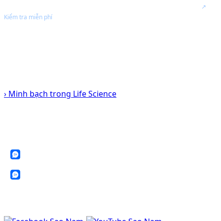
Hiệu chuẩn, kiểm tra, bảo trì thiết bị PMS
Ủy quyền - Chính Hãng
.
↗
Kiểm tra miễn phí
Hỗ trợ hồ sơ kỹ thuật cho nhà máy GMP, EU-GMP, ISO và phòng sạch.
Tư vấn giải pháp theo nhu cầu QA/QC, sản xuất, bảo trì và phòng sạch.
● Authorized by Particle Measuring Systems
› Minh bạch trong Life Science
KẾT NỐI VỚI CHÚNG TÔI
SAO NAM luôn sẵn sàng hỗ trợ Quý khách về thiết bị, dịch vụ kỹ thuật và
giải pháp phòng sạch.
Zalo: 0388 199 098
Zalo: 0902 577 792
✉ sales@saonamchem.com