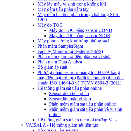
Máy lấy mẫu vi sinh trong không khí
Máy đếm tiểu phân cầm tay
Máy đếm hạt tiểu phân trong chất lỏng SLS-
1200
Máy đo TOC
Máy đo TOC bằng sensor COND
Máy đo TOC bằng sensor NDIR
Máy phun sương khử trùng phòng sạch
Phần mềm SamplerSight
Facility Monitoring Systems (FMS)
Phần mềm giám sát tiểu phân và vi sinh
Phần mềm Data Analyst
Bộ giảm áp suất
Phương pháp test rò rỉ màng lọc HEPA bằng
máy đếm hạt rời rạc (Particle counter) theo tiêu
chuẩn ISO 14644-3 và TCVN 8664-3 (2011)
Hệ thống giám sát tiểu phân online
Sensor đếm tiểu phân
Sensor lấy mẫu vi sinh
Phần mềm giám sát tiểu phân online
Phần mềm giám sát tiểu phân và vi sinh
online
Hệ thống giám sát liên tục môi trường Vaisala
VAISALA - Hệ thống giám sát liên tục
Bộ ghi dữ liệu Vaisala