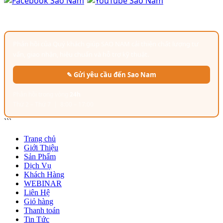
GÓP Ý & ĐÁNH GIÁ
Phản hồi của Quý khách giúp SAO NAM cải thiện chất lượng tư
vấn, giao nhận, hiệu chuẩn và hỗ trợ kỹ thuật.
✎ Gửi yêu cầu đến Sao Nam
Phản hồi trong vòng
24h
Thứ 2 – Thứ 7 | 8:00 – 17:00
```
Trang chủ
Giới Thiệu
Sản Phẩm
Dịch Vụ
Khách Hàng
WEBINAR
Liên Hệ
Giỏ hàng
Thanh toán
Tin Tức