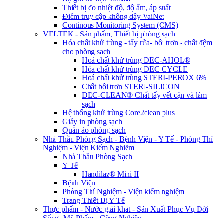
Thiết bị đo nhiệt độ, độ ẩm, áp suất
Điểm truy cập không dây VaiNet
Continous Monitoring System (CMS)
VELTEK - Sản phẩm, Thiết bị phòng sạch
Hóa chất khử trùng - tẩy rửa- bôi trơn - chất đệm
cho phòng sạch
Hoá chất khử trùng DEC-AHOL®
Hóa chất khử trùng DEC CYCLE
Hoá chất khử trùng STERI-PEROX 6%
Chất bôi trơn STERI-SILICON
DEC-CLEAN® Chất tẩy vết cặn và làm
sạch
Hệ thống khử trùng Core2clean plus
Giấy in phòng sạch
Quần áo phòng sạch
Nhà Thầu Phòng Sạch - Bệnh Viện - Y Tế - Phòng Thí
Nghiệm - Viện Kiểm Nghiệm
Nhà Thầu Phòng Sạch
Y Tế
Handilaz® Mini II
Bệnh Viện
Phòng Thí Nghiệm - Viện kiểm nghiệm
Trang Thiết Bị Y Tế
Thực phẩm - Nước giải khát - Sản Xuất Phục Vụ Đời
Sống -Mỹ Phẩm - Công Nghiệp