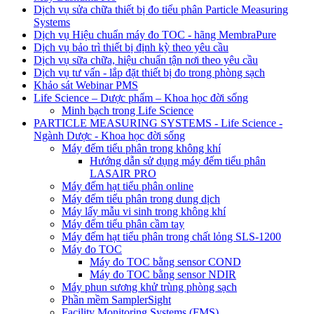
Dịch vụ sửa chữa thiết bị đo tiểu phân Particle Measuring
Systems
Dịch vụ Hiệu chuẩn máy đo TOC - hãng MembraPure
Dịch vụ bảo trì thiết bị định kỳ theo yêu cầu
Dịch vụ sữa chữa, hiệu chuẩn tận nơi theo yêu cầu
Dịch vụ tư vấn - lắp đặt thiết bị đo trong phòng sạch
Khảo sát Webinar PMS
Life Science – Dược phẩm – Khoa học đời sống
Minh bạch trong Life Science
PARTICLE MEASURING SYSTEMS - Life Science -
Ngành Dược - Khoa học đời sống
Máy đếm tiểu phân trong không khí
Hướng dẫn sử dụng máy đếm tiểu phân
LASAIR PRO
Máy đếm hạt tiểu phân online
Máy đếm tiểu phân trong dung dịch
Máy lấy mẫu vi sinh trong không khí
Máy đếm tiểu phân cầm tay
Máy đếm hạt tiểu phân trong chất lỏng SLS-1200
Máy đo TOC
Máy đo TOC bằng sensor COND
Máy đo TOC bằng sensor NDIR
Máy phun sương khử trùng phòng sạch
Phần mềm SamplerSight
Facility Monitoring Systems (FMS)