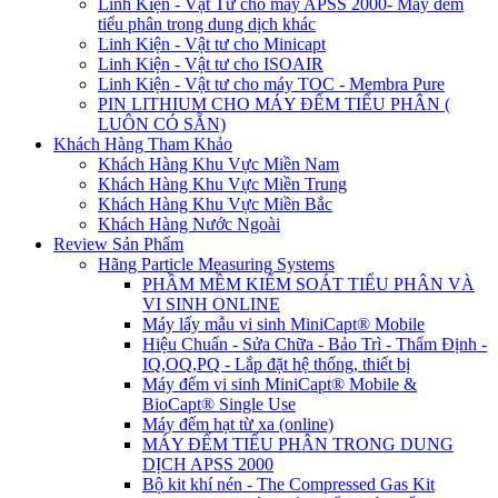
Linh Kiện - Vật Tư cho máy APSS 2000- Máy đếm
tiểu phân trong dung dịch khác
Linh Kiện - Vật tư cho Minicapt
Linh Kiện - Vật tư cho ISOAIR
Linh Kiện - Vật tư cho máy TOC - Membra Pure
PIN LITHIUM CHO MÁY ĐẾM TIỂU PHÂN (
LUÔN CÓ SẴN)
Khách Hàng Tham Khảo
Khách Hàng Khu Vực Miền Nam
Khách Hàng Khu Vực Miền Trung
Khách Hàng Khu Vực Miền Bắc
Khách Hàng Nước Ngoài
Review Sản Phẩm
Hãng Particle Measuring Systems
PHẦM MỀM KIỂM SOÁT TIỂU PHÂN VÀ
VI SINH ONLINE
Máy lấy mẫu vi sinh MiniCapt® Mobile
Hiệu Chuẩn - Sửa Chữa - Bảo Trì - Thẩm Định -
IQ,OQ,PQ - Lắp đặt hệ thống, thiết bị
Máy đếm vi sinh MiniCapt® Mobile &
BioCapt® Single Use
Máy đếm hạt từ xa (online)
MÁY ĐẾM TIỂU PHÂN TRONG DUNG
DỊCH APSS 2000
Bộ kit khí nén - The Compressed Gas Kit