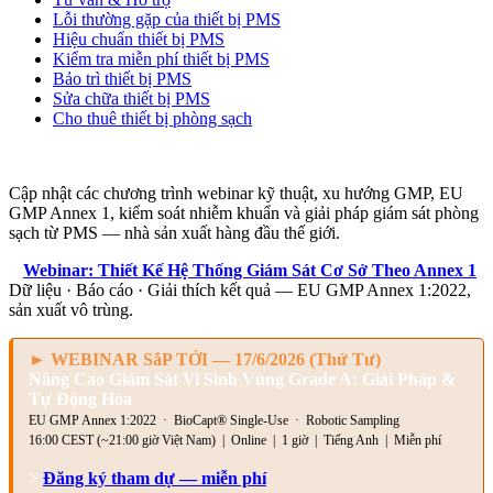
Lỗi thường gặp của thiết bị PMS
Hiệu chuẩn thiết bị PMS
Kiểm tra miễn phí thiết bị PMS
Bảo trì thiết bị PMS
Sửa chữa thiết bị PMS
Cho thuê thiết bị phòng sạch
Sự KIỆN & WEBINAR
Cập nhật các chương trình webinar kỹ thuật, xu hướng GMP, EU
GMP Annex 1, kiểm soát nhiễm khuẩn và giải pháp giám sát phòng
sạch từ PMS — nhà sản xuất hàng đầu thế giới.
>
Webinar: Thiết Kế Hệ Thống Giám Sát Cơ Sở Theo Annex 1
Dữ liệu · Báo cáo · Giải thích kết quả — EU GMP Annex 1:2022,
sản xuất vô trùng.
► WEBINAR SắP TỚI — 17/6/2026 (Thứ Tư)
Nâng Cao Giám Sát Vi Sinh Vùng Grade A: Giải Pháp &
Tự Động Hóa
EU GMP Annex 1:2022 · BioCapt® Single-Use · Robotic Sampling
16:00 CEST (~21:00 giờ Việt Nam) | Online | 1 giờ | Tiếng Anh | Miễn phí
>
Đăng ký tham dự — miễn phí