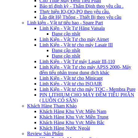
Cho Thuê Máy Đếm Tiểu Phân
Bảo trì định kỳ - Thẩm Định theo yêu cầu .
Thực hiện IQ-OQ-PQ theo yêu cầu.
Lắp đặt Hệ Thống - Thiết Bị theo yêu cầu
Linh kiện - Vật tư tiêu hao - Spare Part
Linh Kiện - Vật Tư Hãng Vaisala
Đang cập nhật
Linh Kiện - Vật Tư cho máy Airnet
Linh Kiện - Vật tư cho máy Lasair III
Đang cập nhật
Đang cập nhật
Linh Kiện - Vật Tư máy Lasair III-110
Linh Kiện - Vật Tư cho máy APSS 2000- Máy
đếm tiểu phân trong dung dịch khác
Linh Kiện - Vật tư cho Minicapt
Linh Kiện - Vật tư cho ISOAIR
Linh Kiện - Vật tư cho máy TOC - Membra Pure
PIN LITHIUM CHO MÁY ĐẾM TIỂU PHÂN
( LUÔN CÓ SẴN)
Khách Hàng Tham Khảo
Khách Hàng Khu Vực Miền Nam
Khách Hàng Khu Vực Miền Trung
Khách Hàng Khu Vực Miền Bắc
Khách Hàng Nước Ngoài
Review Sản Phẩm