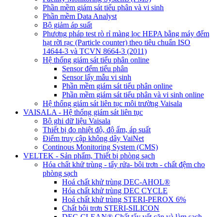
Phần mềm giám sát tiểu phân và vi sinh
Phần mềm Data Analyst
Bộ giảm áp suất
Phương pháp test rò rỉ màng lọc HEPA bằng máy đếm
hạt rời rạc (Particle counter) theo tiêu chuẩn ISO
14644-3 và TCVN 8664-3 (2011)
Hệ thống giám sát tiểu phân online
Sensor đếm tiểu phân
Sensor lấy mẫu vi sinh
Phần mềm giám sát tiểu phân online
Phần mềm giám sát tiểu phân và vi sinh online
Hệ thống giám sát liên tục môi trường Vaisala
VAISALA - Hệ thống giám sát liên tục
Bộ ghi dữ liệu Vaisala
Thiết bị đo nhiệt độ, độ ẩm, áp suất
Điểm truy cập không dây VaiNet
Continous Monitoring System (CMS)
VELTEK - Sản phẩm, Thiết bị phòng sạch
Hóa chất khử trùng - tẩy rửa- bôi trơn - chất đệm cho
phòng sạch
Hoá chất khử trùng DEC-AHOL®
Hóa chất khử trùng DEC CYCLE
Hoá chất khử trùng STERI-PEROX 6%
Chất bôi trơn STERI-SILICON
DEC-CLEAN® Chất tẩy vết cặn và làm sạch