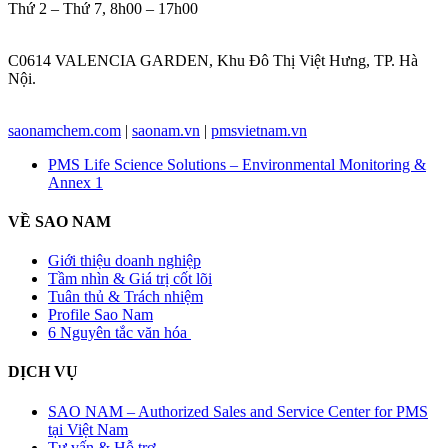
Thứ 2 – Thứ 7, 8h00 – 17h00
VĂN PHÒNG HÀ NỘI:
C0614 VALENCIA GARDEN, Khu Đô Thị Việt Hưng, TP. Hà
Nội.
Website:
saonamchem.com
|
saonam.vn
|
pmsvietnam.vn
PMS Life Science Solutions – Environmental Monitoring &
Annex 1
VỀ SAO NAM
Giới thiệu doanh nghiệp
Tầm nhìn & Giá trị cốt lõi
Tuân thủ & Trách nhiệm
Profile Sao Nam
6 Nguyên tắc văn hóa
DỊCH VỤ
SAO NAM – Authorized Sales and Service Center for PMS
tại Việt Nam
Tư vấn & Hỗ trợ