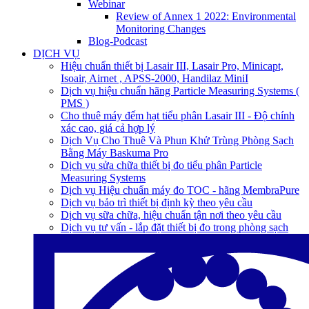
Webinar
Review of Annex 1 2022: Environmental
Monitoring Changes
Blog-Podcast
DỊCH VỤ
Hiệu chuẩn thiết bị Lasair III, Lasair Pro, Minicapt,
Isoair, Airnet , APSS-2000, Handilaz MiniI
Dịch vụ hiệu chuẩn hãng Particle Measuring Systems (
PMS )
Cho thuê máy đếm hạt tiểu phân Lasair III - Độ chính
xác cao, giá cả hợp lý
Dịch Vụ Cho Thuê Và Phun Khử Trùng Phòng Sạch
Bằng Máy Baskuma Pro
Dịch vụ sửa chữa thiết bị đo tiểu phân Particle
Measuring Systems
Dịch vụ Hiệu chuẩn máy đo TOC - hãng MembraPure
Dịch vụ bảo trì thiết bị định kỳ theo yêu cầu
Dịch vụ sữa chữa, hiệu chuẩn tận nơi theo yêu cầu
Dịch vụ tư vấn - lắp đặt thiết bị đo trong phòng sạch