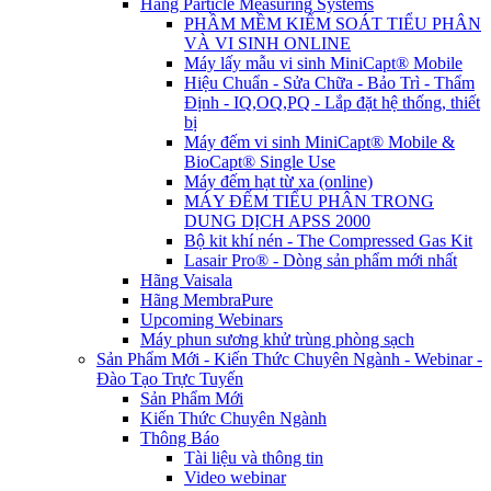
Hãng Particle Measuring Systems
PHẦM MỀM KIỂM SOÁT TIỂU PHÂN
VÀ VI SINH ONLINE
Máy lấy mẫu vi sinh MiniCapt® Mobile
Hiệu Chuẩn - Sửa Chữa - Bảo Trì - Thẩm
Định - IQ,OQ,PQ - Lắp đặt hệ thống, thiết
bị
Máy đếm vi sinh MiniCapt® Mobile &
BioCapt® Single Use
Máy đếm hạt từ xa (online)
MÁY ĐẾM TIỂU PHÂN TRONG
DUNG DỊCH APSS 2000
Bộ kit khí nén - The Compressed Gas Kit
Lasair Pro® - Dòng sản phẩm mới nhất
Hãng Vaisala
Hãng MembraPure
Upcoming Webinars
Máy phun sương khử trùng phòng sạch
Sản Phẩm Mới - Kiến Thức Chuyên Ngành - Webinar -
Đào Tạo Trực Tuyến
Sản Phẩm Mới
Kiến Thức Chuyên Ngành
Thông Báo
Tài liệu và thông tin
Video webinar