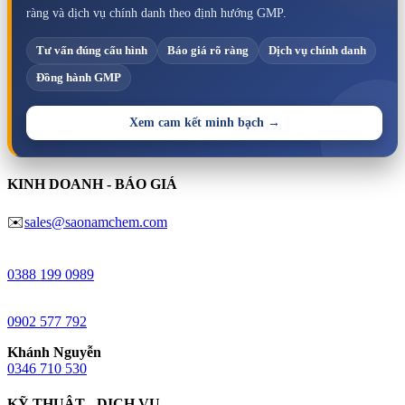
ràng và dịch vụ chính danh theo định hướng GMP.
Tư vấn đúng cấu hình
Báo giá rõ ràng
Dịch vụ chính danh
Đồng hành GMP
Xem cam kết minh bạch →
KINH DOANH - BÁO GIÁ
✉️
sales@saonamchem.com
Minh Châu
0388 199 098
9
Anh Đào
0902 577 792
Khánh Nguyễn
0346 710 530
KỸ THUẬT - DỊCH VỤ