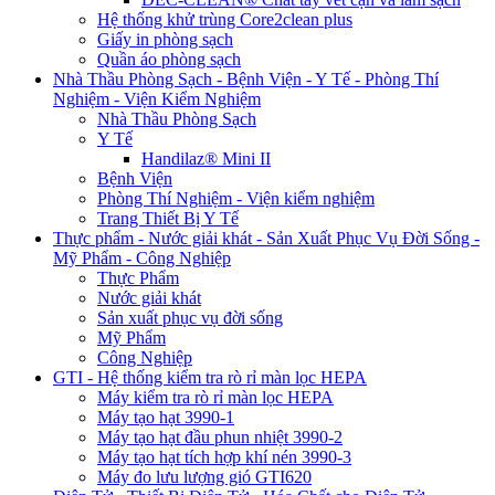
Hệ thống khử trùng Core2clean plus
Giấy in phòng sạch
Quần áo phòng sạch
Nhà Thầu Phòng Sạch - Bệnh Viện - Y Tế - Phòng Thí
Nghiệm - Viện Kiểm Nghiệm
Nhà Thầu Phòng Sạch
Y Tế
Handilaz® Mini II
Bệnh Viện
Phòng Thí Nghiệm - Viện kiểm nghiệm
Trang Thiết Bị Y Tế
Thực phẩm - Nước giải khát - Sản Xuất Phục Vụ Đời Sống -
Mỹ Phẩm - Công Nghiệp
Thực Phẩm
Nước giải khát
Sản xuất phục vụ đời sống
Mỹ Phẩm
Công Nghiệp
GTI - Hệ thống kiểm tra rò rỉ màn lọc HEPA
Máy kiểm tra rò rỉ màn lọc HEPA
Máy tạo hạt 3990-1
Máy tạo hạt đầu phun nhiệt 3990-2
Máy tạo hạt tích hợp khí nén 3990-3
Máy đo lưu lượng gió GTI620