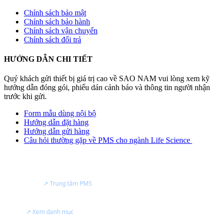
Chính sách bảo mật
Chính sách bảo hành
Chính sách vận chuyển
Chính sách đổi trả
HƯỚNG DẪN CHI TIẾT
Quý khách gửi thiết bị giá trị cao về SAO NAM vui lòng xem kỹ
hướng dẫn đóng gói, phiếu dán cảnh báo và thông tin người nhận
trước khi gửi.
Form mẫu dùng nội bộ
Hướng dẫn đặt hàng
Hướng dẫn gửi hàng
Câu hỏi thường gặp về PMS cho ngành Life Science
NĂNG LỰC
Đại lý bán hàng & trung tâm dịch vụ của
Particle Measuring Systems
tại Việt Nam.
↗ Trung tâm PMS
Tư vấn thiết bị đo tiểu phân, giám sát phòng sạch và kiểm soát nhiễm
khuẩn.
↗ Xem danh mục