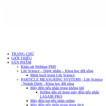
TRANG CHỦ
GIỚI THIỆU
SẢN PHẨM
Khảo sát Webinar PMS
Life Science – Dược phẩm – Khoa học đời sống
Minh bạch trong Life Science
PARTICLE MEASURING SYSTEMS - Life Science
- Ngành Dược - Khoa học đời sống
Máy đếm tiểu phân trong không khí
Hướng dẫn sử dụng máy đếm tiểu phân
LASAIR PRO
Máy đếm hạt tiểu phân online
Máy đếm tiểu phân trong dung dịch