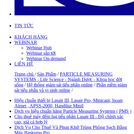
TIN TỨC
KHÁCH HÀNG
WEBINAR
Webinar Hub
Webinar sắp tới
Webinar On-demand
LIÊN HỆ
Trang chủ
/
Sản Phẩm
/
PARTICLE MEASURING
SYSTEMS - Life Science - Ngành Dược - Khoa học đời
sống
/
Hệ thống giám sát tiểu phân online
/
Phần mềm giám
sát tiểu phân và vi sinh online
/
Hiệu chuẩn thiết bị Lasair III, Lasair Pro, Minicapt, Isoair,
Airnet , APSS-2000, Handilaz MiniI
Dịch vụ hiệu chuẩn hãng Particle Measuring Systems ( PMS )
Cho thuê máy đếm hạt tiểu phân Lasair III - Độ chính xác
cao, giá cả hợp lý
Dịch Vụ Cho Thuê Và Phun Khử Trùng Phòng Sạch Bằng
Máy Baskuma Pro