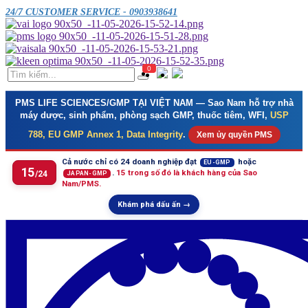
24/7 CUSTOMER SERVICE - 0903938641
0
PMS LIFE SCIENCES/GMP TẠI VIỆT NAM
— Sao Nam hỗ trợ nhà
máy dược, sinh phẩm, phòng sạch GMP, thuốc tiêm, WFI,
USP
788, EU GMP Annex 1, Data Integrity
.
Xem ủy quyền PMS
Cả nước chỉ có 24 doanh nghiệp đạt
hoặc
EU-GMP
15
.
15 trong số đó là khách hàng của Sao
/24
JAPAN-GMP
Nam/PMS.
Khám phá dấu ấn →