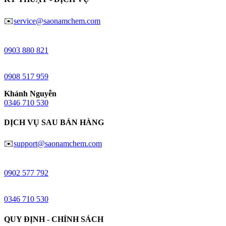
✉️
service@saonamchem.com
Ngô Trung
0
903 880 821
Huy Lâm
0908 517 959
Khánh Nguyễn
0346 710 530
DỊCH VỤ SAU BÁN HÀNG
✉️
support@saonamchem.com
Đào Võ
0902 577 792
Khánh Nguyễn
0346 710 530
QUY ĐỊNH - CHÍNH SÁCH